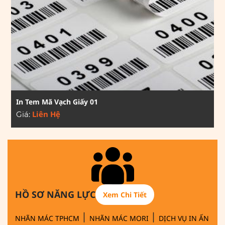
In Tem Mã Vạch Giấy 01
Liên Hệ
Giá:
HỒ SƠ NĂNG LỰC
Xem Chi Tiết
|
|
NHÃN MÁC TPHCM
NHÃN MÁC MORI
DỊCH VỤ IN ẤN