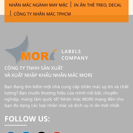
|
NHÃN MÁC NGÀNH MAY MẶC
IN ẤN THẺ TREO, DECAL
|
CÔNG TY NHÃN MÁC TPHCM
CÔNG TY TNHH SẢN XUẤT
VÀ XUẤT NHẬP KHẨU NHÃN MÁC MORI
Bạn đang tìm kiếm một nhà cung cấp nhãn mác uy tín và chất
lượng? Bạn muốn thương hiệu của mình nổi bật, chuyên
nghiệp, mang tầm quốc tế? Nhãn mác MORI mang đến cho
bạn đa dạng các loại nhãn mác và dịch vụ in ấn mới nhất.
FOLLOW US: