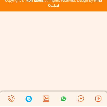
Copyright ©
Mori labels
. All rights reserved. Design by
NiNa
Co.,Ltd