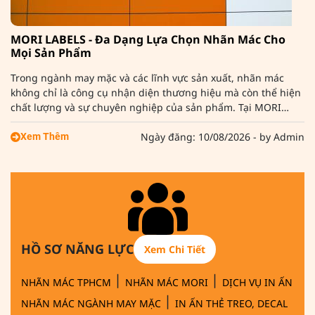
MORI LABELS - Đa Dạng Lựa Chọn Nhãn Mác Cho
Mọi Sản Phẩm
Trong ngành may mặc và các lĩnh vực sản xuất, nhãn mác
không chỉ là công cụ nhận diện thương hiệu mà còn thể hiện
chất lượng và sự chuyên nghiệp của sản phẩm. Tại MORI
LABELS - NHÃN MÁC XUẤT NHẬP KHẨU, chúng tôi cung cấp đa
dạng các loại nhãn mác phù hợp với nhiều nhu cầu khác
Ngày đăng: 10/08/2026 - by Admin
Xem Thêm
nhau. Hãy cùng tìm hiểu những loại nhãn mác phổ biến hiện
nay và ứng dụng của chúng.
HỒ SƠ NĂNG LỰC
Xem Chi Tiết
|
|
NHÃN MÁC TPHCM
NHÃN MÁC MORI
DỊCH VỤ IN ẤN
|
NHÃN MÁC NGÀNH MAY MẶC
IN ẤN THẺ TREO, DECAL