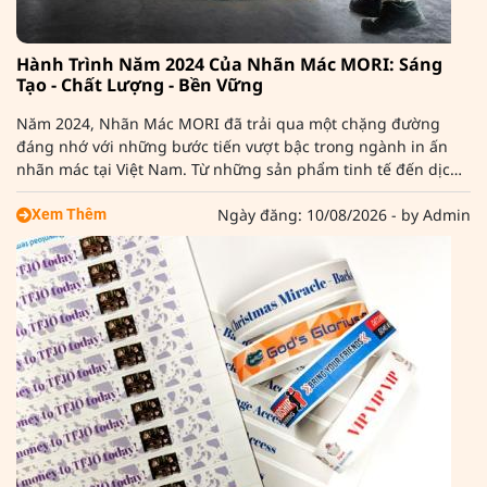
Hành Trình Năm 2024 Của Nhãn Mác MORI: Sáng
Tạo - Chất Lượng - Bền Vững
Năm 2024, Nhãn Mác MORI đã trải qua một chặng đường
đáng nhớ với những bước tiến vượt bậc trong ngành in ấn
nhãn mác tại Việt Nam. Từ những sản phẩm tinh tế đến dịch
vụ chuyên nghiệp, chúng tôi tự hào góp phần khẳng định
thương hiệu và nâng tầm giá trị sản phẩm cho hàng nghìn
Ngày đăng: 10/08/2026 - by Admin
Xem Thêm
đối tác trong và ngoài nước.