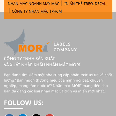
|
NHÃN MÁC NGÀNH MAY MẶC
IN ẤN THẺ TREO, DECAL
|
CÔNG TY NHÃN MÁC TPHCM
CÔNG TY TNHH SẢN XUẤT
VÀ XUẤT NHẬP KHẨU NHÃN MÁC MORI
Bạn đang tìm kiếm một nhà cung cấp nhãn mác uy tín và chất
lượng? Bạn muốn thương hiệu của mình nổi bật, chuyên
nghiệp, mang tầm quốc tế? Nhãn mác MORI mang đến cho
bạn đa dạng các loại nhãn mác và dịch vụ in ấn mới nhất.
FOLLOW US: