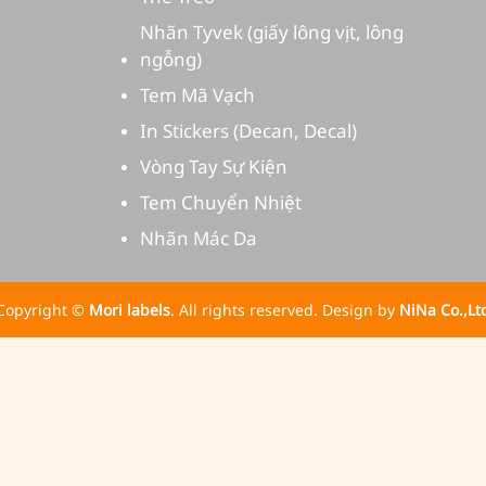
Nhãn Tyvek (giấy lông vịt, lông
ngỗng)
Tem Mã Vạch
In Stickers (Decan, Decal)
Vòng Tay Sự Kiện
Tem Chuyển Nhiệt
Nhãn Mác Da
Copyright ©
Mori labels
. All rights reserved. Design by
NiNa Co.,Lt