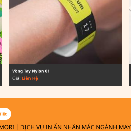
Vòng Tay Nylon 01
Liên Hệ
Giá:
Tiết
|
MORI
DỊCH VỤ IN ẤN NHÃN MÁC NGÀNH MA