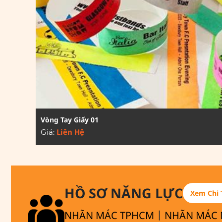
Vòng Tay Giấy 01
Liên Hệ
Giá:
HỒ SƠ NĂNG LỰC
Xem Chi 
|
NHÃN MÁC TPHCM
NHÃN MÁC 