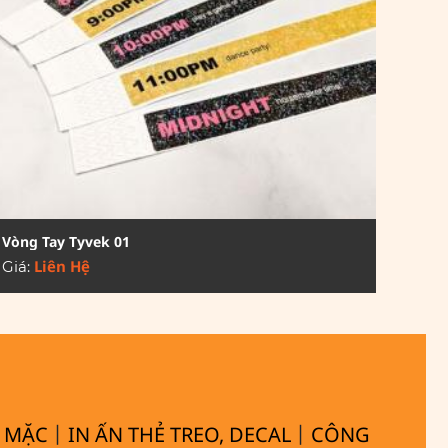
Vòng Tay Tyvek 01
Liên Hệ
Giá:
|
|
Y MẶC
IN ẤN THẺ TREO, DECAL
CÔNG